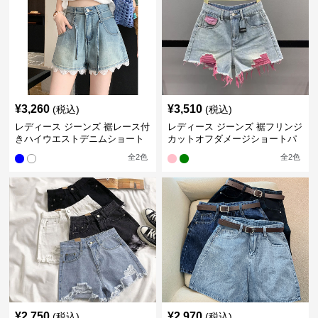
¥
3,260
¥
3,510
(税込)
(税込)
レディース ジーンズ 裾レース付
レディース ジーンズ 裾フリンジ
きハイウエストデニムショート
カットオフダメージショートパ
パンツ
ンツ
全
2
色
全
2
色
¥
2,750
¥
2,970
(税込)
(税込)