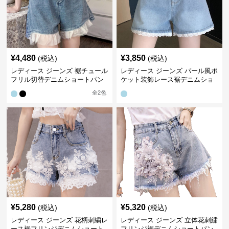
¥
4,480
¥
3,850
(税込)
(税込)
レディース ジーンズ 裾チュール
レディース ジーンズ パール風ポ
フリル切替デニムショートパン
ケット装飾レース裾デニムショ
ツ
ートパンツ
全
2
色
¥
5,280
¥
5,320
(税込)
(税込)
レディース ジーンズ 花柄刺繍レ
レディース ジーンズ 立体花刺繍
ース裾フリンジデニムショート
フリンジ裾デニムショートパン