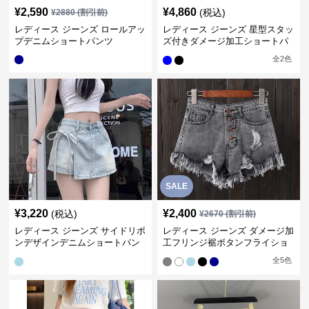
¥
2,590
¥
4,860
(税込)
¥
2880
(割引前)
レディース ジーンズ ロールアッ
レディース ジーンズ 星型スタッ
プデニムショートパンツ
ズ付きダメージ加工ショートパ
ンツ
全
2
色
SALE
¥
3,220
¥
2,400
(税込)
¥
2670
(割引前)
レディース ジーンズ サイドリボ
レディース ジーンズ ダメージ加
ンデザインデニムショートパン
工フリンジ裾ボタンフライショ
ツ
ートパンツ
全
5
色