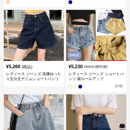
SALE
¥
5,260
¥
5,230
(税込)
¥
5810
(割引前)
レディース ジーンズ 高腰ゆった
レディース ジーンズ ショートパ
り五分丈デニムショートパンツ
ンツ 裾ロールアップ
全
3
色