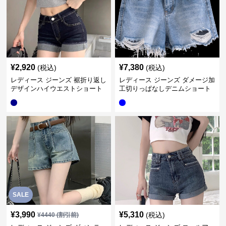
¥
2,920
¥
7,380
(税込)
(税込)
レディース ジーンズ 裾折り返し
レディース ジーンズ ダメージ加
デザインハイウエストショート
工切りっぱなしデニムショート
パンツ
パンツ
SALE
¥
3,990
¥
5,310
(税込)
¥
4440
(割引前)