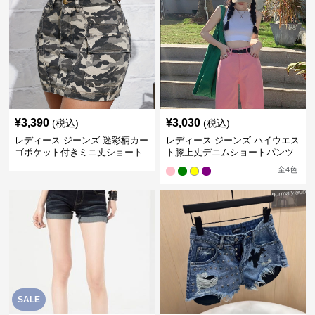
¥
3,390
¥
3,030
(税込)
(税込)
レディース ジーンズ 迷彩柄カー
レディース ジーンズ ハイウエス
ゴポケット付きミニ丈ショート
ト膝上丈デニムショートパンツ
パンツ
全
4
色
SALE