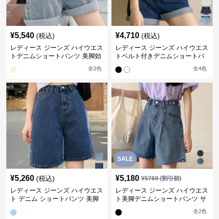
¥
5,540
¥
4,710
(税込)
(税込)
レディース ジーンズ ハイウエス
レディース ジーンズ ハイウエス
トデニムショートパンツ 美脚効
トベルト付きデニムショートパ
果 ロールアップ
ンツ
全
2
色
全
4
色
SALE
¥
5,260
¥
5,180
(税込)
¥
5760
(割引前)
レディース ジーンズ ハイウエス
レディース ジーンズ ハイウエス
ト デニム ショートパンツ 美脚
ト美脚デニムショートパンツ サ
効果
イズ調節可能
全
2
色