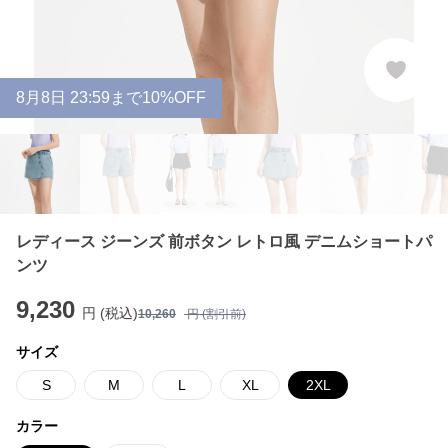
8
月
8
日 23:59まで10%OFF
レディース ジーンズ 前ボタン レトロ風 デニムショートパ
ンツ
9,230
円 (税込)
10,260
円 (割引前)
サイズ
S
M
L
XL
2XL
カラー