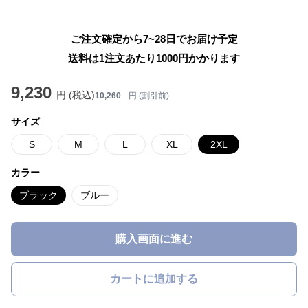
ご注文確定から7~28日でお届け予定
送料は1注文あたり
1000
円かかります
9,230
円 (税込)
10,260
円 (割引前)
サイズ
S
M
L
XL
2XL
カラー
ブラック
ブルー
購入画面に進む
カートに追加する