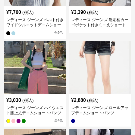
¥
7,760
¥
3,390
(税込)
(税込)
レディース ジーンズ ベルト付き
レディース ジーンズ 迷彩柄カー
ワイドシルエットデニムショー
ゴポケット付きミニ丈ショート
トパンツ
パンツ
全
2
色
¥
3,030
¥
2,880
(税込)
(税込)
レディース ジーンズ ハイウエス
レディース ジーンズ ロールアッ
ト膝上丈デニムショートパンツ
プデニムショートパンツ
全
4
色