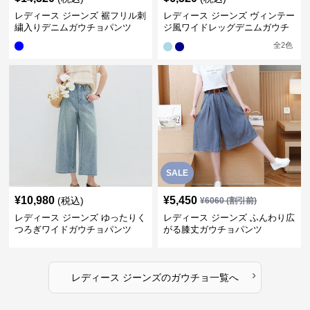
レディース ジーンズ 裾フリル刺
レディース ジーンズ ヴィンテー
繍入りデニムガウチョパンツ
ジ風ワイドレッグデニムガウチ
ョパンツ
全
2
色
SALE
¥
10,980
¥
5,450
(税込)
¥
6060
(割引前)
レディース ジーンズ ゆったりく
レディース ジーンズ ふんわり広
つろぎワイドガウチョパンツ
がる膝丈ガウチョパンツ
›
レディース ジーンズ
の
ガウチョ
一覧へ