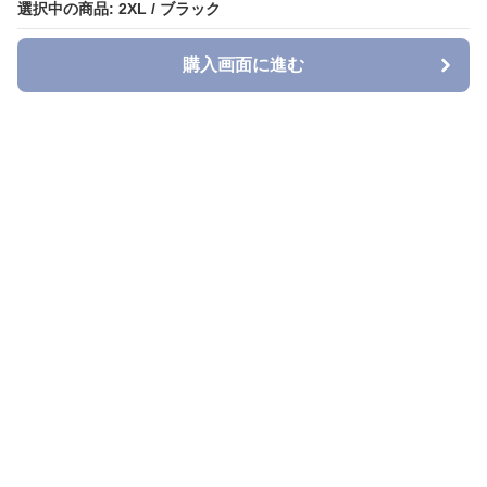
選択中の商品: 2XL / ブラック
選択中の商品: 2XL / ブラック
購入画面に進む
購入画面に進む
Denimmuse
について
利用規約
プライバシー