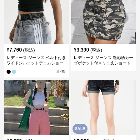
¥
7,760
¥
3,390
(税込)
(税込)
レディース ジーンズ ベルト付き
レディース ジーンズ 迷彩柄カー
ワイドシルエットデニムショー
ゴポケット付きミニ丈ショート
トパンツ
パンツ
全
2
色
SALE