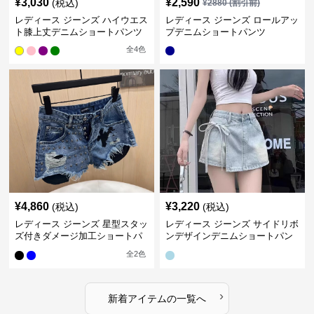
¥
3,030
¥
2,590
(税込)
¥
2880
(割引前)
レディース ジーンズ ハイウエス
レディース ジーンズ ロールアッ
ト膝上丈デニムショートパンツ
プデニムショートパンツ
全
4
色
¥
4,860
¥
3,220
(税込)
(税込)
レディース ジーンズ 星型スタッ
レディース ジーンズ サイドリボ
ズ付きダメージ加工ショートパ
ンデザインデニムショートパン
ンツ
ツ
全
2
色
›
新着アイテムの一覧へ