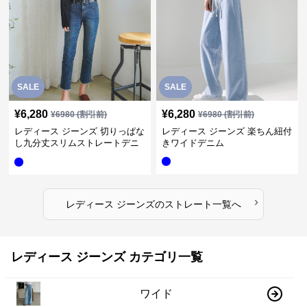
SALE
SALE
¥
6,280
¥
6,280
¥
6980
(割引前)
¥
6980
(割引前)
レディース ジーンズ 切りっぱな
レディース ジーンズ 楽ちん紐付
し九分丈スリムストレートデニ
きワイドデニム
ムパンツ
›
レディース ジーンズ
の
ストレート
一覧へ
レディース ジーンズ カテゴリ一覧
ワイド