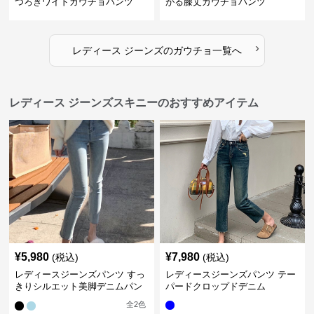
つろぎワイドガウチョパンツ
がる膝丈ガウチョパンツ
›
レディース ジーンズ
の
ガウチョ
一覧へ
レディース ジーンズスキニーのおすすめアイテム
¥
5,980
¥
7,980
(税込)
(税込)
レディースジーンズパンツ すっ
レディースジーンズパンツ テー
きりシルエット美脚デニムパン
パードクロップドデニム
ツ
全
2
色