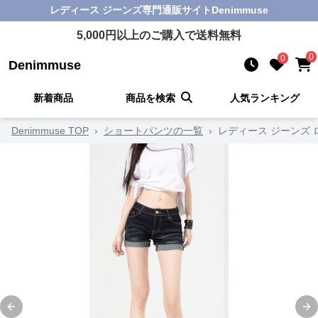
レディース ジーンズ
専門通販サイト
Denimmuse
5,000
円以上のご購入で送料無料
0
0
Denimmuse
新着商品
商品を検索
人気ランキング
Denimmuse TOP
›
ショートパンツの一覧
›
レディース ジーンズ
Previous slide
Ne