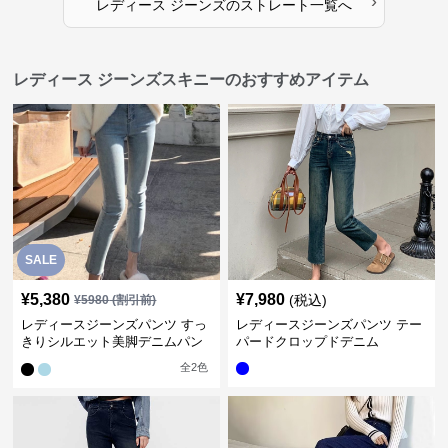
›
レディース ジーンズ
の
ストレート
一覧へ
レディース ジーンズスキニーのおすすめアイテム
SALE
¥
5,380
¥
7,980
(税込)
¥
5980
(割引前)
レディースジーンズパンツ すっ
レディースジーンズパンツ テー
きりシルエット美脚デニムパン
パードクロップドデニム
ツ
全
2
色