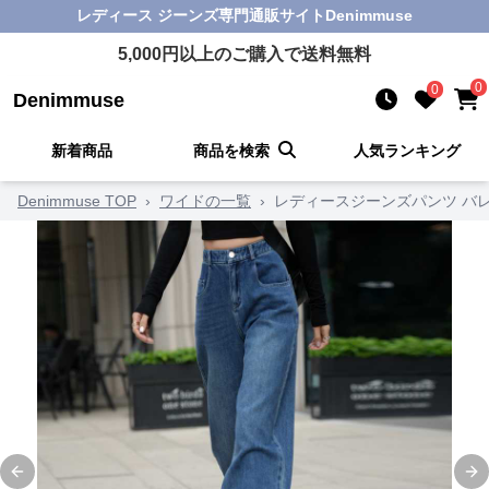
レディース ジーンズ
専門通販サイト
Denimmuse
5,000
円以上のご購入で送料無料
0
0
Denimmuse
新着商品
商品を検索
人気ランキング
Denimmuse TOP
›
ワイドの一覧
›
レディースジーンズパンツ バ
Previous slide
Ne