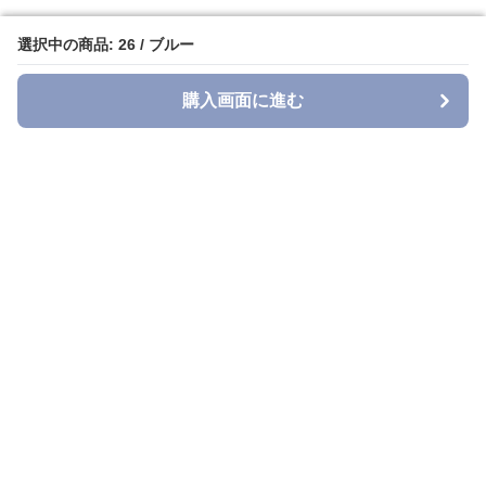
選択中の商品: 26 / ブルー
選択中の商品: 26 / ブルー
購入画面に進む
購入画面に進む
Denimmuse
について
利用規約