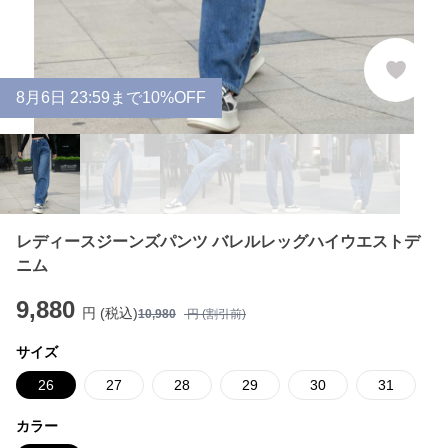
8
月
6
日 23:59まで10%OFF
レディースジーンズパンツ バレルレッグハイウエストデ
ニム
9,880
円 (税込)
10,980
円 (割引前)
サイズ
26
27
28
29
30
31
カラー