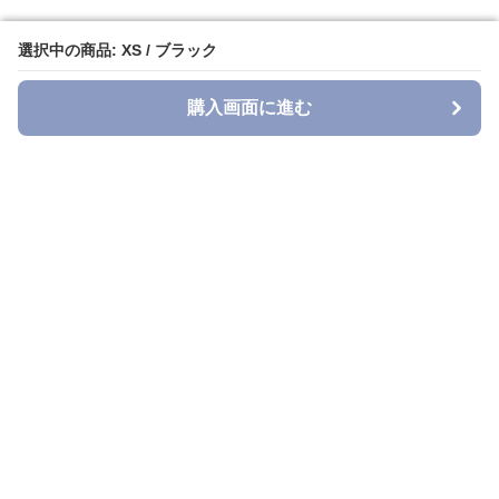
選択中の商品: XS / ブラック
選択中の商品: XS / ブラック
購入画面に進む
購入画面に進む
Denimmuse
について
利用規約