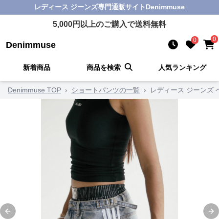
レディース ジーンズ
専門通販サイト
Denimmuse
5,000
円以上のご購入で送料無料
0
0
Denimmuse
新着商品
商品を検索
人気ランキング
Denimmuse TOP
›
ショートパンツの一覧
›
レディース ジーンズ
Previous slide
Ne