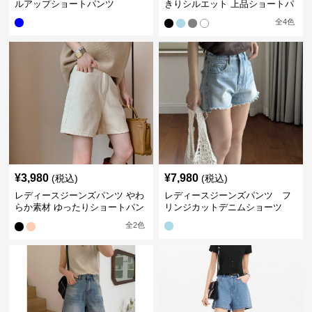
ルアップショートパンツ
きりシルエット 上品ショートパ
ンツ
全
4
色
¥
3,980
¥
7,980
(税込)
(税込)
レディースジーンズパンツ やわ
レディースジーンズパンツ フ
らか素材 ゆったりショートパン
リンジカットデニムショーツ
ツ
全
2
色