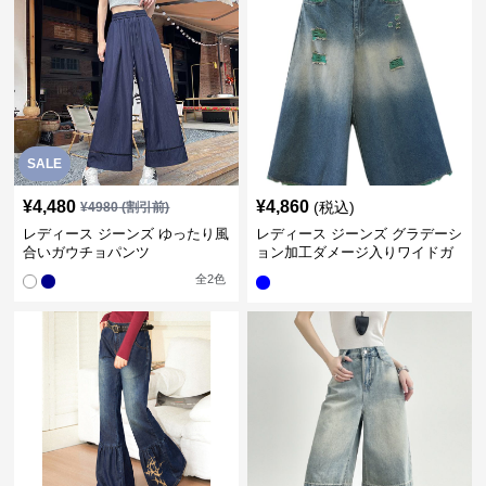
SALE
¥
4,480
¥
4,860
(税込)
¥
4980
(割引前)
レディース ジーンズ ゆったり風
レディース ジーンズ グラデーシ
合いガウチョパンツ
ョン加工ダメージ入りワイドガ
ウチョパンツ
全
2
色