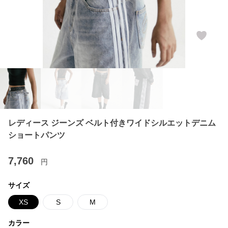
レディース ジーンズ ベルト付きワイドシルエットデニム
ショートパンツ
7,760
円
サイズ
XS
S
M
カラー