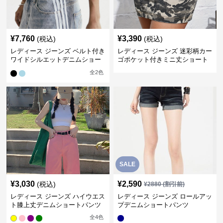
¥
7,760
¥
3,390
(税込)
(税込)
レディース ジーンズ ベルト付き
レディース ジーンズ 迷彩柄カー
ワイドシルエットデニムショー
ゴポケット付きミニ丈ショート
トパンツ
パンツ
全
2
色
SALE
¥
3,030
¥
2,590
(税込)
¥
2880
(割引前)
レディース ジーンズ ハイウエス
レディース ジーンズ ロールアッ
ト膝上丈デニムショートパンツ
プデニムショートパンツ
全
4
色