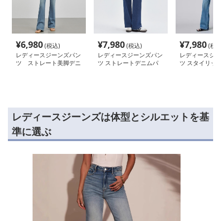
¥
6,980
¥
7,980
¥
7,980
(税込)
(税込)
(税込
レディースジーンズパン
レディースジーンズパン
レディースジー
ツ ストレート美脚デニ
ツ ストレートデニムパ
ツ スタイリッ
ムパンツ
ンツ
ウエストストレ
ム
レディースジーンズは体型とシルエットを基
準に選ぶ