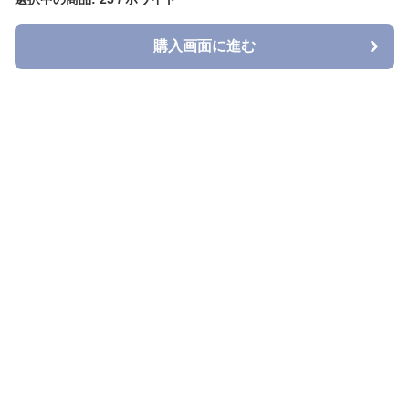
購入画面に進む
購入画面に進む
Denimmuse
について
利用規約
プライバシー