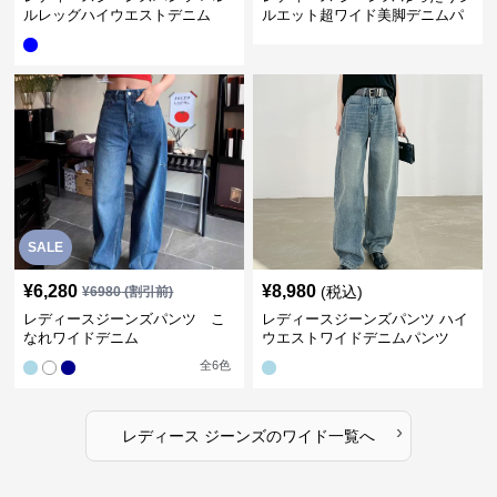
ルレッグハイウエストデニム
ルエット超ワイド美脚デニムパ
ンツ
SALE
¥
6,280
¥
8,980
(税込)
¥
6980
(割引前)
レディースジーンズパンツ こ
レディースジーンズパンツ ハイ
なれワイドデニム
ウエストワイドデニムパンツ
全
6
色
›
レディース ジーンズ
の
ワイド
一覧へ