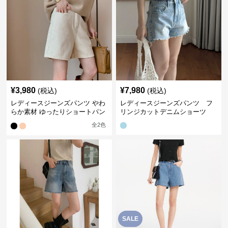
¥
3,980
¥
7,980
(税込)
(税込)
レディースジーンズパンツ やわ
レディースジーンズパンツ フ
らか素材 ゆったりショートパン
リンジカットデニムショーツ
ツ
全
2
色
SALE