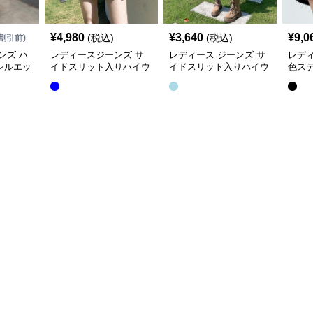
¥
4,980
¥
3,640
¥
9,0
(税込)
(税込)
割引前)
ンズ ハ
レディースジーンズ サ
レディース ジーンズ サ
レディ
シルエッ
イドスリット入りハイウ
イドスリット入りハイウ
色ス
ムスカー
エストミニ丈デニムスカ
エストミディ丈デニムス
台形
ート
カート