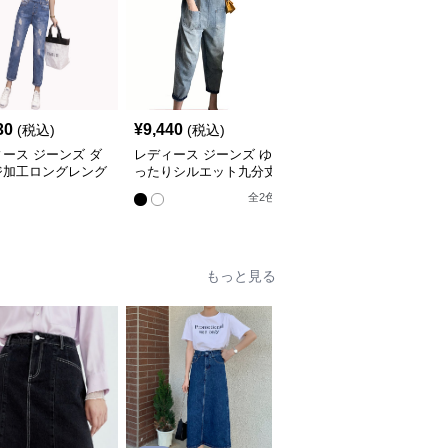
30
¥
9,440
¥
6,120
(税込)
(税込)
(税込)
ース ジーンズ ダ
レディース ジーンズ ゆ
レディース ジーンズ ヴ
ジ加工ロングレング
ったりシルエット九分丈
ィンテージ風ゆったりシ
ーンズサロペット
デニムサロペット
ルエットデニムサロペッ
全
2
色
ト
もっと見る