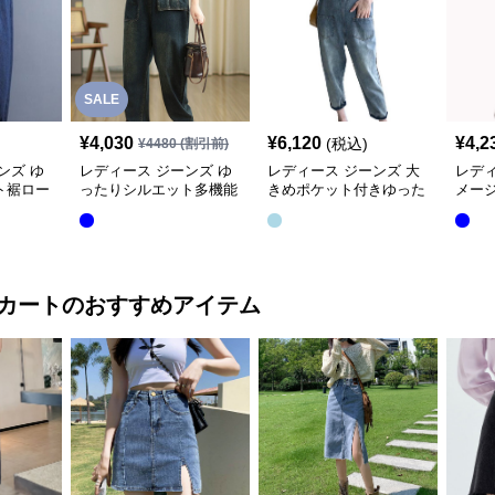
SALE
¥
4,030
¥
6,120
¥
4,2
(税込)
¥
4480
(割引前)
ンズ ゆ
レディース ジーンズ ゆ
レディース ジーンズ 大
レディ
ト裾ロー
ったりシルエット多機能
きめポケット付きゆった
メー
サロペッ
ポケット付きサロペット
りデニムサロペット
スジ
カート
のおすすめアイテム