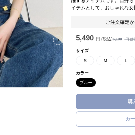
躍するアイテムです。自分ら
イテムとして、おしゃれな女
ご注文確定か
5,490
円 (税込)
6,100
円 (
Next slide
サイズ
S
M
L
カラー
ブルー
購
カー