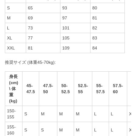
S
65
93
80
M
69
97
81
L
73
101
82
XL
77
105
83
XXL
81
109
84
推奨サイズ (体重45-70kg):
身長
(cm)
45-
47.5-
50-
52.5-
55-
57.5-
60
\ 体
47.5
50
52.5
55
57.5
60
62
重
(kg)
150-
S
M
M
M
L
L
XL
155
155-
S
S
M
M
L
L
XL
160