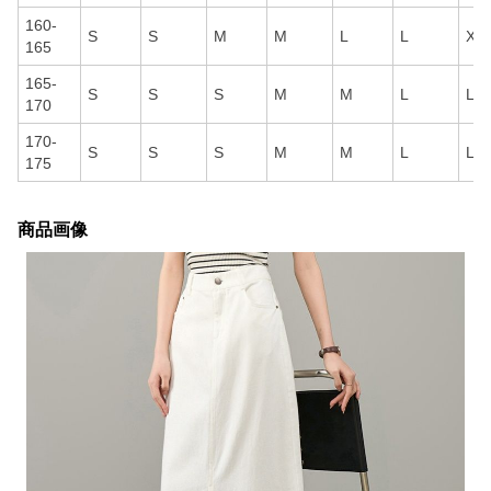
160-
S
S
M
M
L
L
XL
165
165-
S
S
S
M
M
L
L
170
170-
S
S
S
M
M
L
L
175
商品画像