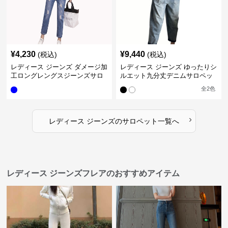
¥
4,230
¥
9,440
(税込)
(税込)
レディース ジーンズ ダメージ加
レディース ジーンズ ゆったりシ
工ロングレングスジーンズサロ
ルエット九分丈デニムサロペッ
ペット
ト
全
2
色
›
レディース ジーンズ
の
サロペット
一覧へ
レディース ジーンズフレアのおすすめアイテム