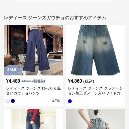
レディース ジーンズガウチョのおすすめアイテム
SALE
¥
4,480
¥
4,860
(税込)
¥
4980
(割引前)
レディース ジーンズ ゆったり風
レディース ジーンズ グラデーシ
合いガウチョパンツ
ョン加工ダメージ入りワイドガ
ウチョパンツ
全
2
色