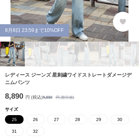
8
月
8
日 23:59まで10%OFF
レディース ジーンズ 星刺繍ワイドストレートダメージデ
ニムパンツ
8,890
円 (税込)
9,880
円 (割引前)
サイズ
25
26
27
28
29
30
31
32