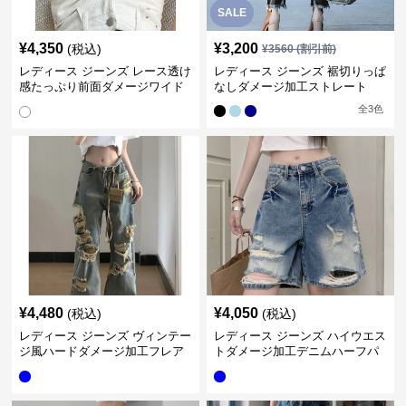
SALE
¥
4,350
¥
3,200
(税込)
¥
3560
(割引前)
レディース ジーンズ レース透け
レディース ジーンズ 裾切りっぱ
感たっぷり前面ダメージワイド
なしダメージ加工ストレート
デニムパンツ
全
3
色
¥
4,480
¥
4,050
(税込)
(税込)
レディース ジーンズ ヴィンテー
レディース ジーンズ ハイウエス
ジ風ハードダメージ加工フレア
トダメージ加工デニムハーフパ
ジーンズ
ンツ