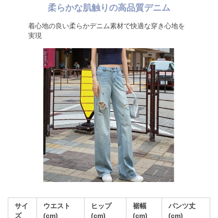
柔らかな肌触りの高品質デニム
着心地の良い柔らかデニム素材で快適な穿き心地を
実現
サイ
ウエスト
ヒップ
裾幅
パンツ丈
ズ
(cm)
(cm)
(cm)
(cm)