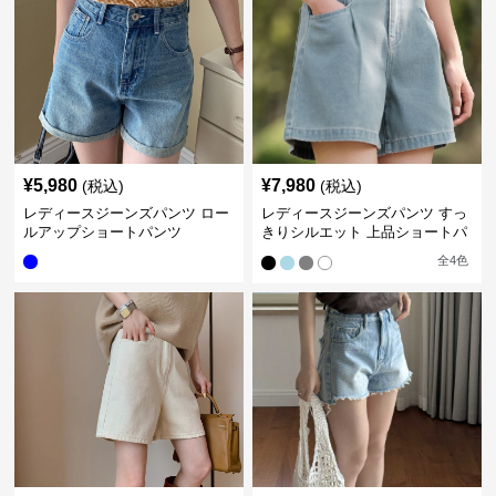
¥
5,980
¥
7,980
(税込)
(税込)
レディースジーンズパンツ ロー
レディースジーンズパンツ すっ
ルアップショートパンツ
きりシルエット 上品ショートパ
ンツ
全
4
色