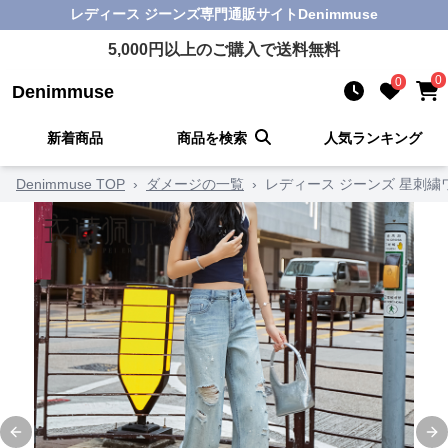
レディース ジーンズ
専門通販サイト
Denimmuse
5,000
円以上のご購入で送料無料
0
0
Denimmuse
新着商品
商品を検索
人気ランキング
Denimmuse TOP
›
ダメージの一覧
›
レディース ジーンズ 星刺
Previous slide
Ne