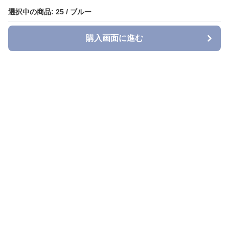
選択中の商品: 25 / ブルー
選択中の商品: 25 / ブルー
購入画面に進む
購入画面に進む
Denimmuse
について
利用規約
プライバシー