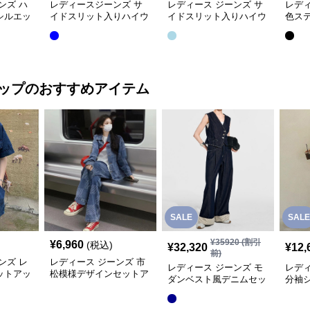
ンズ ハ
レディースジーンズ サ
レディース ジーンズ サ
レディ
シルエッ
イドスリット入りハイウ
イドスリット入りハイウ
色ス
ムスカー
エストミニ丈デニムスカ
エストミディ丈デニムス
台形
ート
カート
ップ
のおすすめアイテム
SALE
SALE
¥
35920
(割引
¥
6,960
(税込)
¥
32,320
¥
12,
前)
ンズ レ
レディース ジーンズ 市
レディース ジーンズ モ
レディ
ットアッ
松模様デザインセットア
ダンベスト風デニムセッ
分袖
ト
ップ
トアップ
ンツ