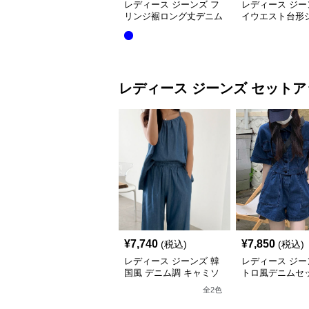
レディース ジーンズ フ
レディース ジー
リンジ裾ロング丈デニム
イウエスト台形
スカート
トロング丈デニ
ト
レディース ジーンズ
セットア
¥
7,740
¥
7,850
(税込)
(税込)
レディース ジーンズ 韓
レディース ジー
国風 デニム調 キャミソ
トロ風デニムセ
ール×ワイドパンツ セッ
プ 半袖上下セッ
全
2
色
トアップ