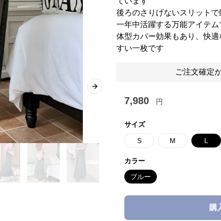
ています
後ろのさりげないスリットで
一年中活躍する万能アイテム
体型カバー効果もあり、快適
すい一枚です
ご注文確定か
Next slide
7,980
円
サイズ
S
M
L
カラー
ブルー
購