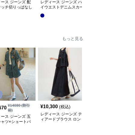
ース ジーンズ 配
レディース ジーンズ ハ
レディース ジーンズ
テッチ切りっぱなし
イウエストデニムスカー
フロントスリットデニム
デニムスカート
ト
スカート
もっと見る
¥
14080
(割引
¥
10,300
¥
13,200
(税込)
(税込)
670
前)
レディース ジーンズ テ
レディース ジーンズ 白
ース ジーンズ 五
ィアードブラウス ロン
襟デニムゆるセットアッ
シャツ×ショートパ
グスカート セット
プ
セット