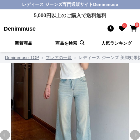
レディース ジーンズ
専門通販サイト
Denimmuse
5,000
円以上のご購入で送料無料
0
0
Denimmuse
新着商品
商品を検索
人気ランキング
Denimmuse TOP
›
フレアの一覧
›
レディース ジーンズ 美脚効果
Previous slide
Ne