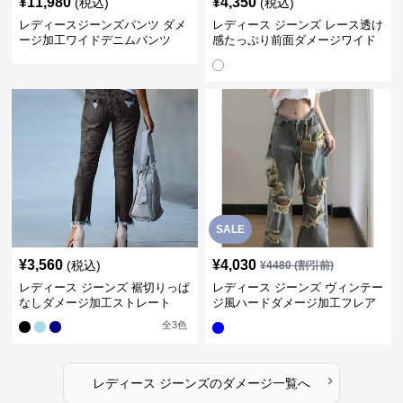
¥
11,980
¥
4,350
(税込)
(税込)
レディースジーンズパンツ ダメ
レディース ジーンズ レース透け
ージ加工ワイドデニムパンツ
感たっぷり前面ダメージワイド
デニムパンツ
SALE
¥
3,560
¥
4,030
(税込)
¥
4480
(割引前)
レディース ジーンズ 裾切りっぱ
レディース ジーンズ ヴィンテー
なしダメージ加工ストレート
ジ風ハードダメージ加工フレア
ジーンズ
全
3
色
›
レディース ジーンズ
の
ダメージ
一覧へ