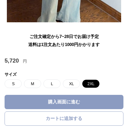
ご注文確定から7~28日でお届け予定
送料は1注文あたり
1000
円かかります
5,720
円
サイズ
S
M
L
XL
2XL
購入画面に進む
カートに追加する