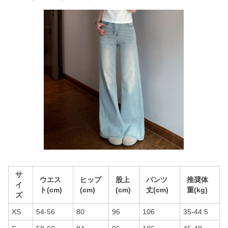
サ
ウエス
ヒップ
股上
パンツ
推奨体
イ
ト(cm)
(cm)
(cm)
丈(cm)
重(kg)
ズ
XS
54-56
80
96
106
35-44.5