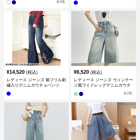
全
2
色
¥
14,520
¥
6,520
(税込)
(税込)
レディース ジーンズ 裾フリル刺
レディース ジーンズ ヴィンテー
繍入りデニムガウチョパンツ
ジ風ワイドレッグデニムガウチ
ョパンツ
全
2
色