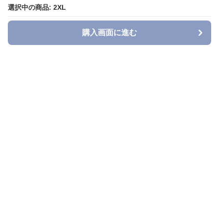
選択中の商品: 2XL
選択中の商品: 2XL
購入画面に進む
購入画面に進む
Denimmuse
について
利用規約
プライバシー