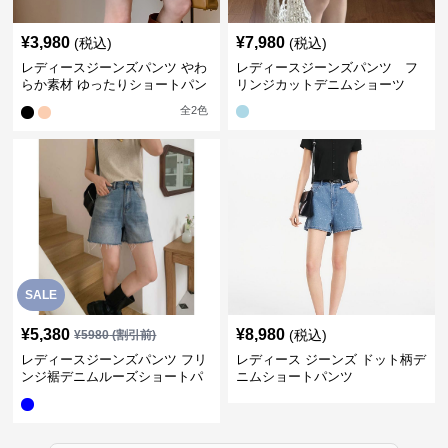
¥
3,980
¥
7,980
(税込)
(税込)
レディースジーンズパンツ やわ
レディースジーンズパンツ フ
らか素材 ゆったりショートパン
リンジカットデニムショーツ
ツ
全
2
色
SALE
¥
5,380
¥
8,980
(税込)
¥
5980
(割引前)
レディースジーンズパンツ フリ
レディース ジーンズ ドット柄デ
ンジ裾デニムルーズショートパ
ニムショートパンツ
ンツ