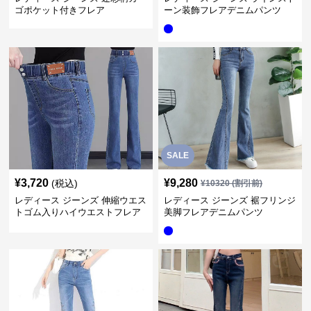
ゴポケット付きフレア
ーン装飾フレアデニムパンツ
SALE
¥
3,720
¥
9,280
(税込)
¥
10320
(割引前)
レディース ジーンズ 伸縮ウエス
レディース ジーンズ 裾フリンジ
トゴム入りハイウエストフレア
美脚フレアデニムパンツ
デニムパンツ