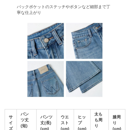
バックポケットのステッチやボタンなど細部まで丁
寧な仕上がり
パン
太も
サ
パンツ
ウエ
ヒッ
膝周
ツ丈
も周
イ
丈(長)
スト
プ
り
(短)
り
ズ
(cm)
(cm)
(cm)
(cm)