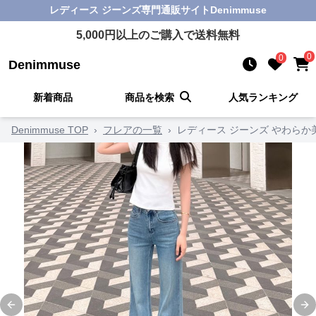
レディース ジーンズ
専門通販サイト
Denimmuse
5,000
円以上のご購入で送料無料
0
0
Denimmuse
新着商品
商品を検索
人気ランキング
Denimmuse TOP
›
フレアの一覧
›
レディース ジーンズ やわらか
Previous slide
Ne