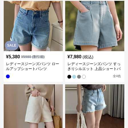
SALE
¥
5,380
¥
7,980
(税込)
¥
5980
(割引前)
レディースジーンズパンツ ロー
レディースジーンズパンツ すっ
ルアップショートパンツ
きりシルエット 上品ショートパ
ンツ
全
4
色