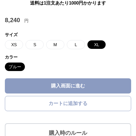
送料は1注文あたり
1000
円かかります
8,240
円
サイズ
XS
S
M
L
XL
カラー
ブルー
購入画面に進む
カートに追加する
購入時のルール