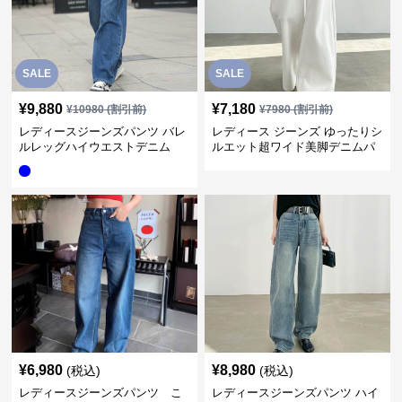
SALE
SALE
¥
9,880
¥
7,180
¥
10980
(割引前)
¥
7980
(割引前)
レディースジーンズパンツ バレ
レディース ジーンズ ゆったりシ
ルレッグハイウエストデニム
ルエット超ワイド美脚デニムパ
ンツ
¥
6,980
¥
8,980
(税込)
(税込)
レディースジーンズパンツ こ
レディースジーンズパンツ ハイ