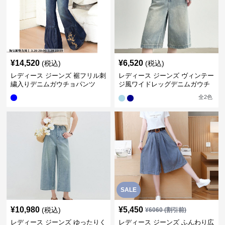
¥
14,520
¥
6,520
(税込)
(税込)
レディース ジーンズ 裾フリル刺
レディース ジーンズ ヴィンテー
繍入りデニムガウチョパンツ
ジ風ワイドレッグデニムガウチ
ョパンツ
全
2
色
SALE
¥
10,980
¥
5,450
(税込)
¥
6060
(割引前)
レディース ジーンズ ゆったりく
レディース ジーンズ ふんわり広