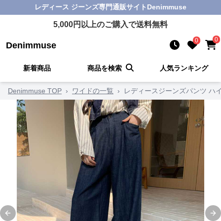
レディース ジーンズ
専門通販サイト
Denimmuse
5,000
円以上のご購入で送料無料
0
0
Denimmuse
新着商品
商品を検索
人気ランキング
Denimmuse TOP
›
ワイドの一覧
›
レディースジーンズパンツ ハ
Previous slide
Ne