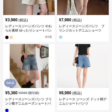
¥
3,980
¥
7,980
(税込)
(税込)
レディースジーンズパンツ やわ
レディースジーンズパンツ フ
らか素材 ゆったりショートパン
リンジカットデニムショーツ
ツ
全
2
色
SALE
¥
5,380
¥
8,980
(税込)
¥
5980
(割引前)
レディースジーンズパンツ フリ
レディース ジーンズ ドット柄デ
ンジ裾デニムルーズショートパ
ニムショートパンツ
ンツ