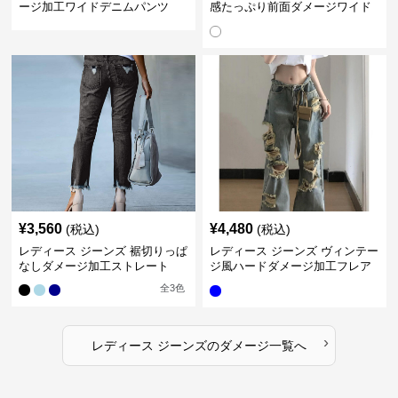
ージ加工ワイドデニムパンツ
感たっぷり前面ダメージワイド
デニムパンツ
¥
3,560
¥
4,480
(税込)
(税込)
レディース ジーンズ 裾切りっぱ
レディース ジーンズ ヴィンテー
なしダメージ加工ストレート
ジ風ハードダメージ加工フレア
ジーンズ
全
3
色
›
レディース ジーンズ
の
ダメージ
一覧へ