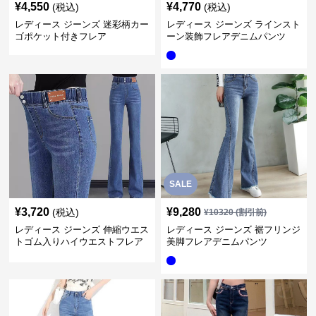
¥
4,550
¥
4,770
(税込)
(税込)
レディース ジーンズ 迷彩柄カー
レディース ジーンズ ラインスト
ゴポケット付きフレア
ーン装飾フレアデニムパンツ
SALE
¥
3,720
¥
9,280
(税込)
¥
10320
(割引前)
レディース ジーンズ 伸縮ウエス
レディース ジーンズ 裾フリンジ
トゴム入りハイウエストフレア
美脚フレアデニムパンツ
デニムパンツ