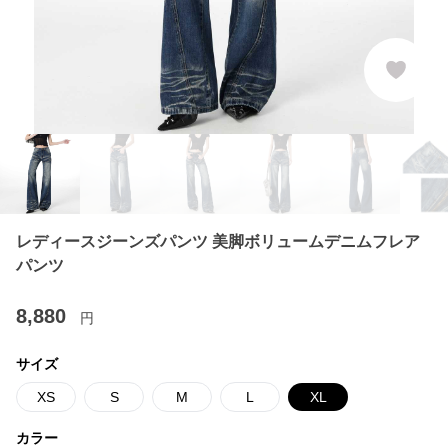
レディースジーンズパンツ 美脚ボリュームデニムフレア
パンツ
8,880
円
サイズ
XS
S
M
L
XL
カラー