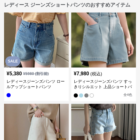
レディース ジーンズショートパンツのおすすめアイテム
SALE
¥
5,380
¥
7,980
(税込)
¥
5980
(割引前)
レディースジーンズパンツ ロー
レディースジーンズパンツ すっ
ルアップショートパンツ
きりシルエット 上品ショートパ
ンツ
全
4
色