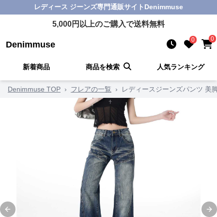
レディース ジーンズ
専門通販サイト
Denimmuse
5,000
円以上のご購入で送料無料
0
0
Denimmuse
新着商品
商品を検索
人気ランキング
Denimmuse TOP
›
フレアの一覧
›
レディースジーンズパンツ 美
Previous slide
Ne