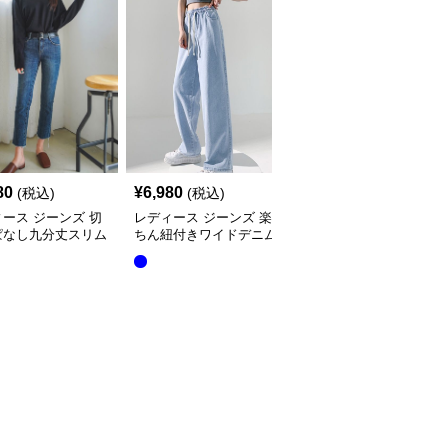
80
¥
6,980
¥
7,980
(税込)
(税込)
(税込)
ース ジーンズ 切
レディース ジーンズ 楽
レディースジーンズパン
ぱなし九分丈スリム
ちん紐付きワイドデニム
ツ ゆったりシルエット
レートデニムパンツ
ハイウエストパンツ