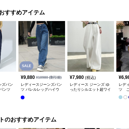
おすすめアイテム
SALE
¥
9,880
¥
7,980
¥
6,9
(税込)
¥
10980
(割引前)
ンズパン
レディースジーンズパン
レディース ジーンズ ゆ
レデ
パンツ
ツ バレルレッグハイウ
ったりシルエット超ワイ
ツ 
エストデニム
ド美脚デニムパンツ
ト
のおすすめアイテム