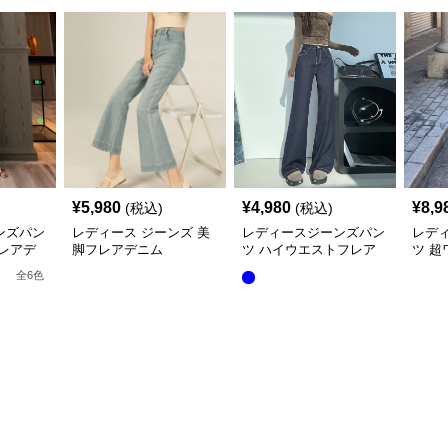
¥
5,980
¥
4,980
¥
8,9
(税込)
(税込)
ンズパン
レディース ジーンズ 美
レディースジーンズパン
レデ
レアデ
脚フレアデニム
ツ ハイウエストフレア
ツ 
デニムパンツ
ム 美
全
6
色