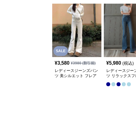
SALE
¥
3,580
¥
5,980
(税込)
¥
3980
(割引前)
レディースジーンズパン
レディースジー
ツ 美シルエット フレア
ツ リラックスフ
デニムパンツ
ニムパンツ