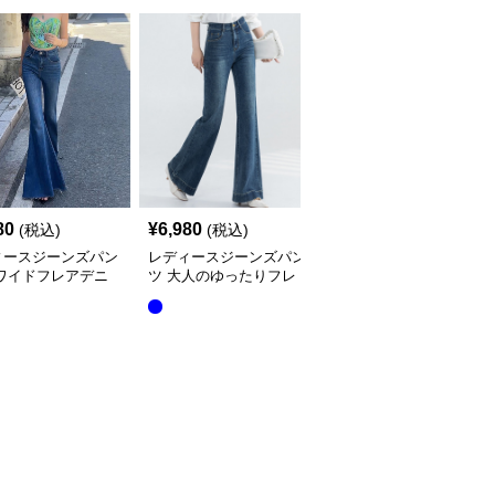
80
¥
6,980
¥
5,980
(税込)
(税込)
(税込)
ィースジーンズパン
レディースジーンズパン
レディースジーンズパン
超ワイドフレアデニ
ツ 大人のゆったりフレ
ツ 裾フリンジ極太フレ
脚効果抜群
アデニムパンツ
アデニムパンツ