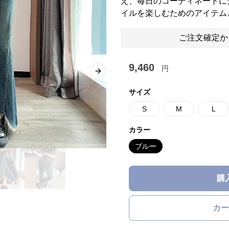
え、毎日のコーディネートに
イルを楽しむためのアイテム
ご注文確定か
9,460
円
Next slide
サイズ
S
M
L
カラー
ブルー
購
カー