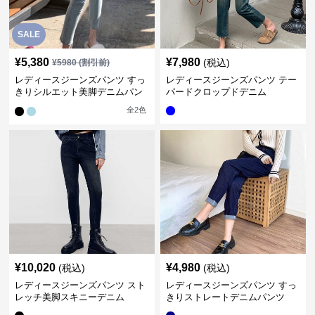
SALE
¥
5,380
¥
7,980
(税込)
¥
5980
(割引前)
レディースジーンズパンツ すっ
レディースジーンズパンツ テー
きりシルエット美脚デニムパン
パードクロップドデニム
ツ
全
2
色
¥
10,020
¥
4,980
(税込)
(税込)
レディースジーンズパンツ スト
レディースジーンズパンツ すっ
レッチ美脚スキニーデニム
きりストレートデニムパンツ