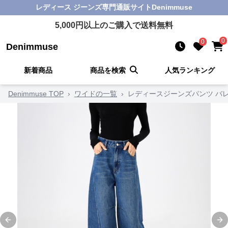
レディース ジーンズ
専門通販サイト
Denimmuse
5,000
円以上のご購入で送料無料
0
0
Denimmuse
新着商品
商品を検索
人気ランキング
Denimmuse TOP
›
ワイドの一覧
›
レディースジーンズパンツ バ
Previous slide
Ne