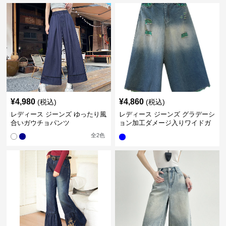
¥
4,980
¥
4,860
(税込)
(税込)
レディース ジーンズ ゆったり風
レディース ジーンズ グラデーシ
合いガウチョパンツ
ョン加工ダメージ入りワイドガ
ウチョパンツ
全
2
色