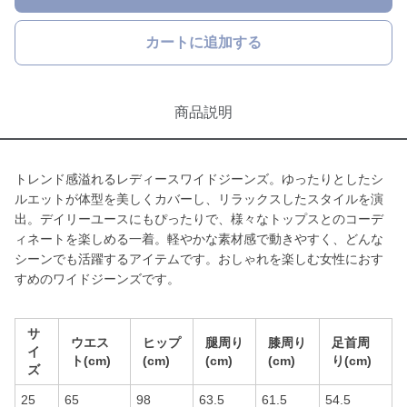
カートに追加する
商品説明
トレンド感溢れるレディースワイドジーンズ。ゆったりとしたシ
ルエットが体型を美しくカバーし、リラックスしたスタイルを演
出。デイリーユースにもぴったりで、様々なトップスとのコーデ
ィネートを楽しめる一着。軽やかな素材感で動きやすく、どんな
シーンでも活躍するアイテムです。おしゃれを楽しむ女性におす
すめのワイドジーンズです。
サ
ウエス
ヒップ
腿周り
膝周り
足首周
イ
ト(cm)
(cm)
(cm)
(cm)
り(cm)
ズ
25
65
98
63.5
61.5
54.5