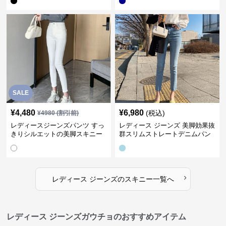
SALE
¥
4,480
¥
6,980
(税込)
¥
4980
(割引前)
レディースジーンズパンツ すっ
レディース ジーンズ 美脚効果抜
きりシルエットの美脚スキニー
群スリムストレートデニムパン
パンツ
ツ
›
レディース ジーンズ
の
スキニー
一覧へ
レディース ジーンズガウチョのおすすめアイテム