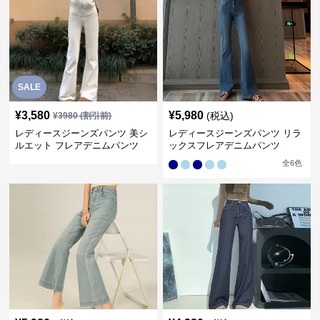
SALE
¥
3,580
¥
5,980
(税込)
¥
3980
(割引前)
レディースジーンズパンツ 美シ
レディースジーンズパンツ リラ
ルエット フレアデニムパンツ
ックスフレアデニムパンツ
全
6
色