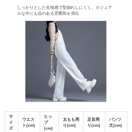
しっかりとした生地感で型崩れしにくく、カジュア
ルな中にも品のある雰囲気を演出
サ
ヒッ
ウエス
太もも周
足首周
パンツ
イ
プ
ト(cm)
り(cm)
り(cm)
丈(cm)
ズ
(cm)