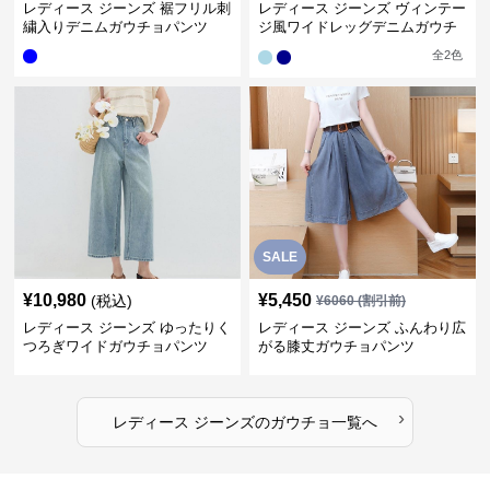
レディース ジーンズ 裾フリル刺
レディース ジーンズ ヴィンテー
繍入りデニムガウチョパンツ
ジ風ワイドレッグデニムガウチ
ョパンツ
全
2
色
SALE
¥
10,980
¥
5,450
(税込)
¥
6060
(割引前)
レディース ジーンズ ゆったりく
レディース ジーンズ ふんわり広
つろぎワイドガウチョパンツ
がる膝丈ガウチョパンツ
›
レディース ジーンズ
の
ガウチョ
一覧へ