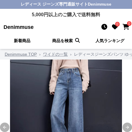
レディース ジーンズ
専門通販サイト
Denimmuse
5,000
円以上のご購入で送料無料
0
0
Denimmuse
新着商品
商品を検索
人気ランキング
Denimmuse TOP
›
ワイドの一覧
›
レディースジーンズパンツ ゆ
Previous slide
Ne