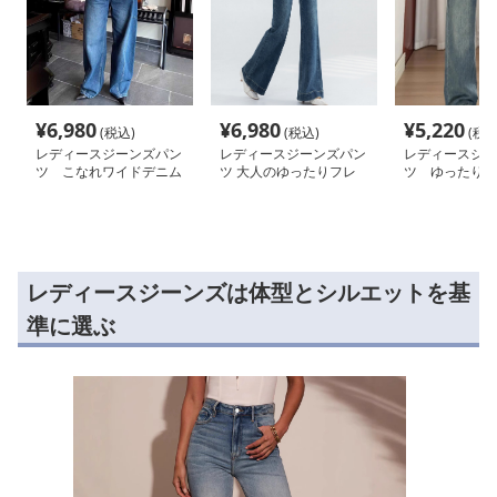
¥
6,980
¥
6,980
¥
5,220
(税込)
(税込)
(税込
レディースジーンズパン
レディースジーンズパン
レディースジー
ツ こなれワイドデニム
ツ 大人のゆったりフレ
ツ ゆったりシ
アデニムパンツ
デニムワイドパ
レディースジーンズは体型とシルエットを基
準に選ぶ