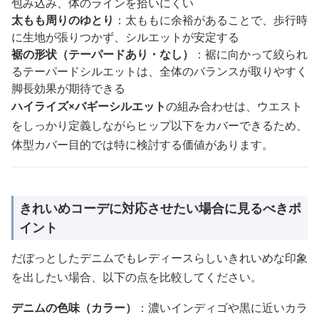
包み込み、体のラインを拾いにくい
太もも周りのゆとり
：太ももに余裕があることで、歩行時
に生地が張りつかず、シルエットが安定する
裾の形状（テーパードあり・なし）
：裾に向かって絞られ
るテーパードシルエットは、全体のバランスが取りやすく
脚長効果が期待できる
ハイライズ×バギーシルエット
の組み合わせは、ウエスト
をしっかり定義しながらヒップ以下をカバーできるため、
体型カバー目的では特に検討する価値があります。
きれいめコーデに対応させたい場合に見るべきポ
イント
だぼっとしたデニムでもレディースらしいきれいめな印象
を出したい場合、以下の点を比較してください。
デニムの色味（カラー）
：濃いインディゴや黒に近いカラ