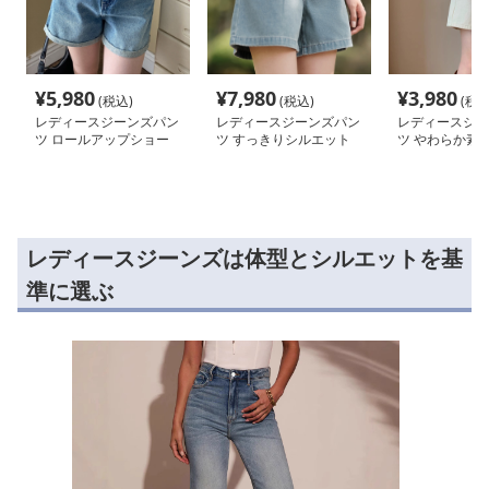
¥
5,980
¥
7,980
¥
3,980
(税込)
(税込)
(税込
レディースジーンズパン
レディースジーンズパン
レディースジー
ツ ロールアップショー
ツ すっきりシルエット
ツ やわらか素材
トパンツ
上品ショートパンツ
りショートパン
レディースジーンズは体型とシルエットを基
準に選ぶ