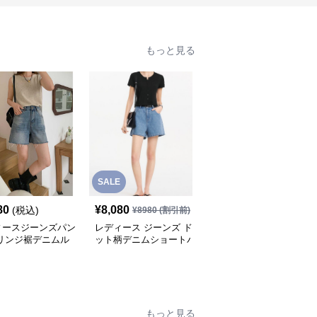
もっと見る
SALE
80
¥
8,080
¥
7,980
(税込)
(税込)
¥
8980
(割引前)
ィースジーンズパン
レディース ジーンズ ド
レディース ジーンズ す
フリンジ裾デニムル
ット柄デニムショートパ
っきりシルエット デニ
ショートパンツ
ンツ
ムショートパンツ
もっと見る