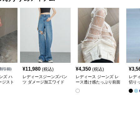
¥
11,980
¥
4,350
¥
3,5
(税込)
(税込)
割引前)
ンズ ハ
レディースジーンズパン
レディース ジーンズ レ
レディ
ージスト
ツ ダメージ加工ワイド
ース透け感たっぷり前面
切り
ンツ
デニムパンツ
ダメージワイドデニムパ
工ス
ンツ