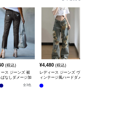
60
¥
4,480
¥
4,050
(税込)
(税込)
(税込)
ース ジーンズ 裾
レディース ジーンズ ヴ
レディース ジーンズ ハ
っぱなしダメージ加
ィンテージ風ハードダメ
イウエストダメージ加工
トレート
ージ加工フレアジーンズ
デニムハーフパンツ
全
3
色