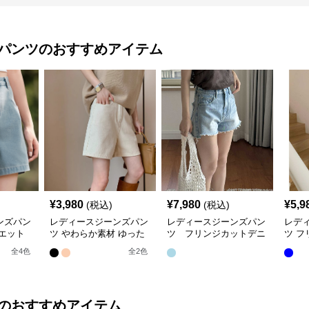
パンツ
のおすすめアイテム
¥
3,980
¥
7,980
¥
5,9
(税込)
(税込)
ンズパン
レディースジーンズパン
レディースジーンズパン
レデ
エット
ツ やわらか素材 ゆった
ツ フリンジカットデニ
ツ 
ンツ
りショートパンツ
ムショーツ
ーズ
全
4
色
全
2
色
のおすすめアイテム