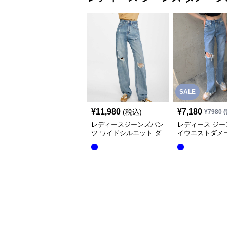
SALE
¥
11,980
¥
7,180
(税込)
¥
7980
(
レディースジーンズパン
レディース ジー
ツ ワイドシルエット ダ
イウエストダメ
メージデニム
レートデニムパ