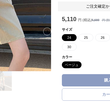
ご注文確定か
5,110
円 (税込)
5,680
円 (
サイズ
Next slide
24
25
26
30
カラー
ベージュ
購
カー