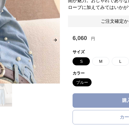
開が魅力。おしゃれでありな
ローブに加えてみてはいかが
ご注文確定か
6,060
円
Next slide
サイズ
S
M
L
カラー
ブルー
購
カー