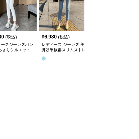
80
¥
6,980
¥
11,980
(税込)
(税込)
(税込)
ィースジーンズパン
レディース ジーンズ 美
レディース ジーンズ す
すっきりシルエット
脚効果抜群スリムストレ
っきりシルエット美脚ス
脚スキニーパンツ
ートデニムパンツ
キニー