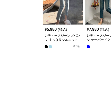
¥
5,980
¥
7,980
(税込)
(税込)
レディースジーンズパン
レディースジー
ツ すっきりシルエット
ツ テーパードク
美脚デニムパンツ
ドデニム
全
2
色