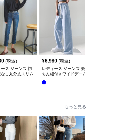
80
¥
6,980
¥
7,980
(税込)
(税込)
(税込)
ース ジーンズ 切
レディース ジーンズ 楽
レディースジーンズパン
ぱなし九分丈スリム
ちん紐付きワイドデニム
ツ ゆったりシルエット
レートデニムパンツ
ハイウエストパンツ
もっと見る