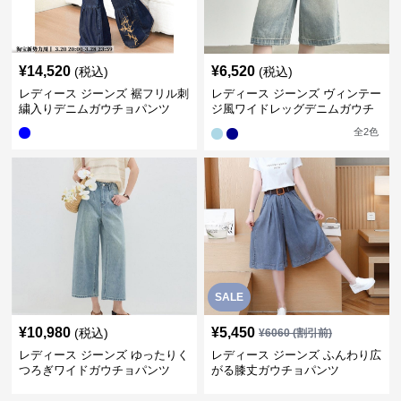
¥
14,520
¥
6,520
(税込)
(税込)
レディース ジーンズ 裾フリル刺
レディース ジーンズ ヴィンテー
繍入りデニムガウチョパンツ
ジ風ワイドレッグデニムガウチ
ョパンツ
全
2
色
SALE
¥
10,980
¥
5,450
(税込)
¥
6060
(割引前)
レディース ジーンズ ゆったりく
レディース ジーンズ ふんわり広
つろぎワイドガウチョパンツ
がる膝丈ガウチョパンツ