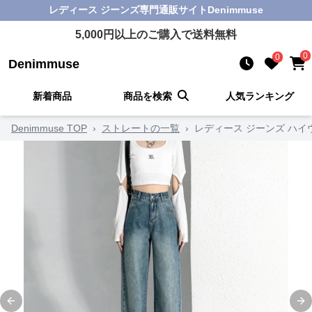
レディース ジーンズ
専門通販サイト
Denimmuse
5,000
円以上のご購入で送料無料
0
0
Denimmuse
新着商品
商品を検索
人気ランキング
Denimmuse TOP
›
ストレートの一覧
›
レディース ジーンズ ハ
Previous slide
Ne