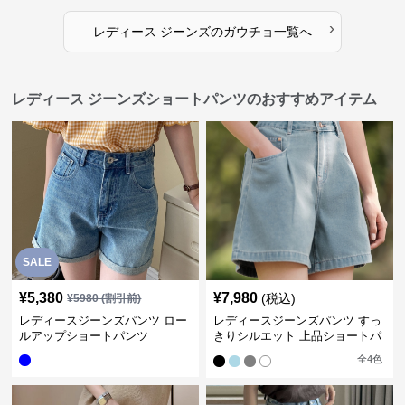
›
レディース ジーンズ
の
ガウチョ
一覧へ
レディース ジーンズショートパンツのおすすめアイテム
SALE
¥
5,380
¥
7,980
(税込)
¥
5980
(割引前)
レディースジーンズパンツ ロー
レディースジーンズパンツ すっ
ルアップショートパンツ
きりシルエット 上品ショートパ
ンツ
全
4
色