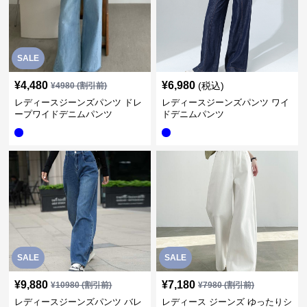
SALE
¥
4,480
¥
6,980
(税込)
¥
4980
(割引前)
レディースジーンズパンツ ドレ
レディースジーンズパンツ ワイ
ープワイドデニムパンツ
ドデニムパンツ
SALE
SALE
¥
9,880
¥
7,180
¥
10980
(割引前)
¥
7980
(割引前)
レディースジーンズパンツ バレ
レディース ジーンズ ゆったりシ