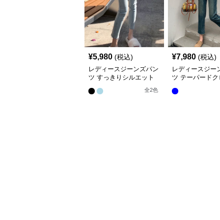
¥
5,980
¥
7,980
(税込)
(税込)
レディースジーンズパン
レディースジー
ツ すっきりシルエット
ツ テーパードク
美脚デニムパンツ
ドデニム
全
2
色