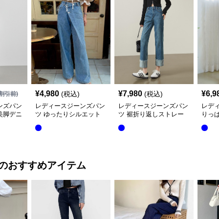
¥
4,980
¥
7,980
¥
6,9
(税込)
(税込)
割引前)
ンズパン
レディースジーンズパン
レディースジーンズパン
レディ
美脚デニ
ツ ゆったりシルエット
ツ 裾折り返しストレー
りっ
デニムワイドパンツ
トデニムパンツ
スト
のおすすめアイテム