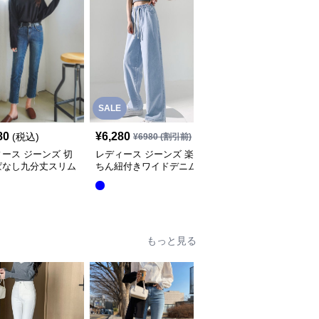
SALE
80
¥
6,280
¥
7,980
(税込)
(税込)
¥
6980
(割引前)
ース ジーンズ 切
レディース ジーンズ 楽
レディースジーンズパン
ぱなし九分丈スリム
ちん紐付きワイドデニム
ツ ゆったりシルエット
レートデニムパンツ
ハイウエストパンツ
もっと見る