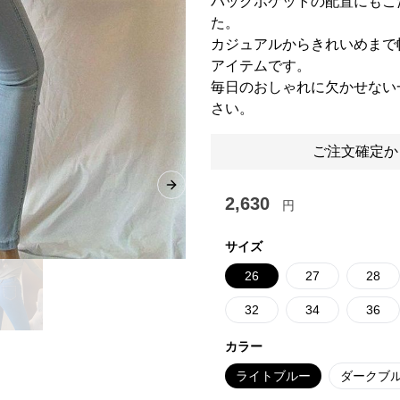
バックポケットの配置にもこ
た。
カジュアルからきれいめまで
アイテムです。
毎日のおしゃれに欠かせない
さい。
ご注文確定か
Next slide
2,630
円
サイズ
26
27
28
32
34
36
カラー
ライトブルー
ダークブ