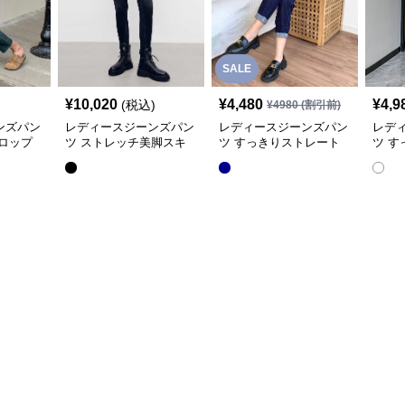
SALE
¥
10,020
¥
4,480
¥
4,9
(税込)
¥
4980
(割引前)
ンズパン
レディースジーンズパン
レディースジーンズパン
レデ
ロップ
ツ ストレッチ美脚スキ
ツ すっきりストレート
ツ 
ニーデニム
デニムパンツ
の美