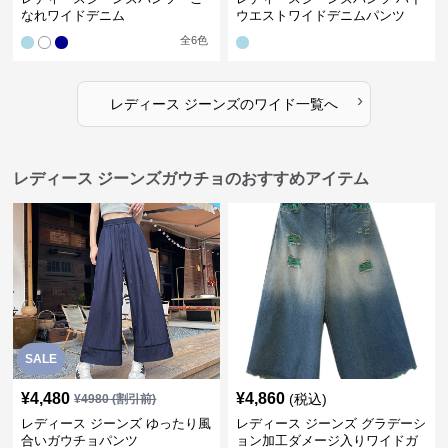
なれワイドデニム
ウエストワイドデニムパンツ
全
6
色
›
レディース ジーンズ
の
ワイド
一覧へ
レディース ジーンズガウチョのおすすめアイテム
SALE
¥
4,480
¥
4,860
(税込)
¥
4980
(割引前)
レディース ジーンズ ゆったり風
レディース ジーンズ グラデーシ
合いガウチョパンツ
ョン加工ダメージ入りワイドガ