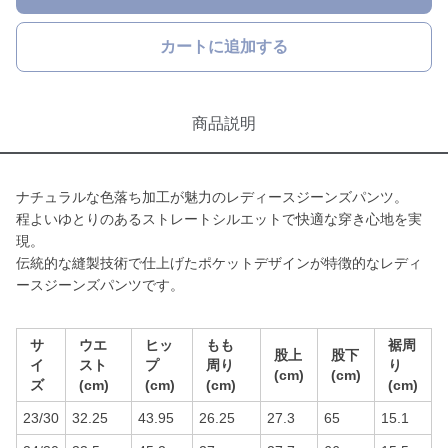
カートに追加する
商品説明
ナチュラルな色落ち加工が魅力のレディースジーンズパンツ。
程よいゆとりのあるストレートシルエットで快適な穿き心地を実
現。
伝統的な縫製技術で仕上げたポケットデザインが特徴的なレディ
ースジーンズパンツです。
サ
ウエ
ヒッ
もも
裾周
股上
股下
イ
スト
プ
周り
り
(cm)
(cm)
ズ
(cm)
(cm)
(cm)
(cm)
23/30
32.25
43.95
26.25
27.3
65
15.1