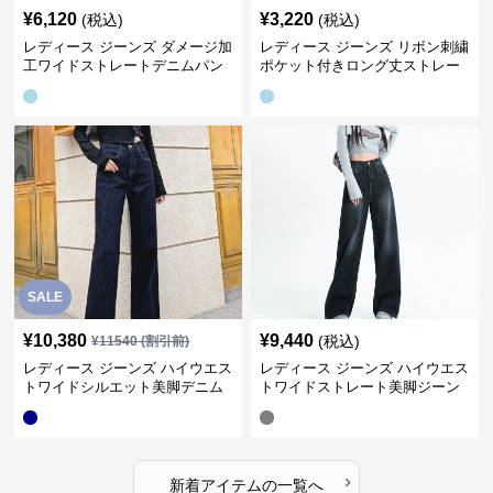
¥
6,120
¥
3,220
(税込)
(税込)
レディース ジーンズ ダメージ加
レディース ジーンズ リボン刺繍
工ワイドストレートデニムパン
ポケット付きロング丈ストレー
ツ
トデニムパンツ
SALE
¥
10,380
¥
9,440
(税込)
¥
11540
(割引前)
レディース ジーンズ ハイウエス
レディース ジーンズ ハイウエス
トワイドシルエット美脚デニム
トワイドストレート美脚ジーン
パンツ
ズ
›
新着アイテムの一覧へ