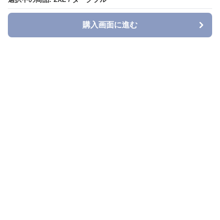
購入画面に進む
購入画面に進む
Denimmuse
について
利用規約
プライバシー