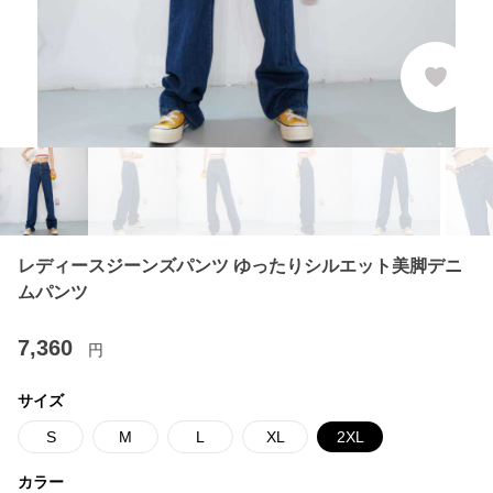
レディースジーンズパンツ ゆったりシルエット美脚デニ
ムパンツ
7,360
円
サイズ
S
M
L
XL
2XL
カラー