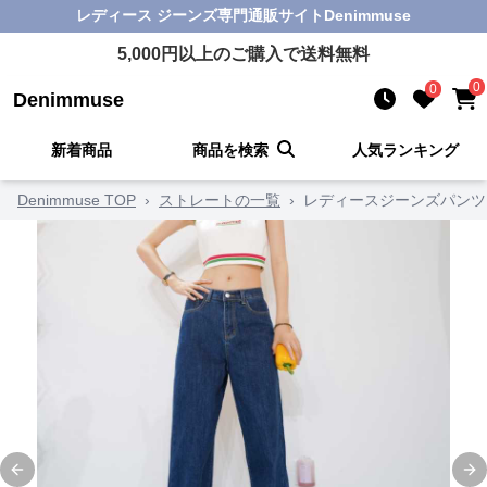
レディース ジーンズ
専門通販サイト
Denimmuse
5,000
円以上のご購入で送料無料
0
0
Denimmuse
新着商品
商品を検索
人気ランキング
Denimmuse TOP
›
ストレートの一覧
›
レディースジーンズパンツ
Previous slide
Ne