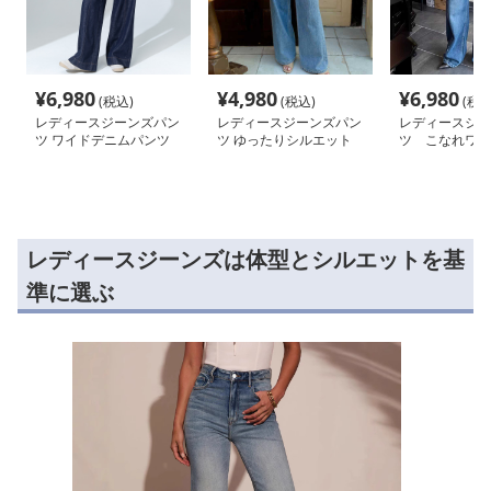
¥
6,980
¥
4,980
¥
6,980
(税込)
(税込)
(税込
レディースジーンズパン
レディースジーンズパン
レディースジー
ツ ワイドデニムパンツ
ツ ゆったりシルエット
ツ こなれワイ
デニムワイドパンツ
レディースジーンズは体型とシルエットを基
準に選ぶ