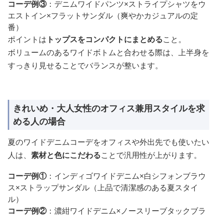
コーデ例③
：デニムワイドパンツ×ストライプシャツをウ
エストイン×フラットサンダル（爽やかカジュアルの定
番）
ポイントは
トップスをコンパクトにまとめる
こと。
ボリュームのあるワイドボトムと合わせる際は、上半身を
すっきり見せることでバランスが整います。
きれいめ・大人女性のオフィス兼用スタイルを求
める人の場合
夏のワイドデニムコーデをオフィスや外出先でも使いたい
人は、
素材と色にこだわる
ことで汎用性が上がります。
コーデ例①
：インディゴワイドデニム×白シフォンブラウ
ス×ストラップサンダル（上品で清潔感のある夏スタイ
ル）
コーデ例②
：濃紺ワイドデニム×ノースリーブタックブラ