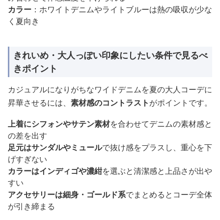
カラー
：ホワイトデニムやライトブルーは熱の吸収が少な
く夏向き
きれいめ・大人っぽい印象にしたい条件で見るべ
きポイント
カジュアルになりがちなワイドデニムを夏の大人コーデに
昇華させるには、
素材感のコントラスト
がポイントです。
上着にシフォンやサテン素材
を合わせてデニムの素材感と
の差を出す
足元はサンダルやミュール
で抜け感をプラスし、重心を下
げすぎない
カラーはインディゴや濃紺
を選ぶと清潔感と上品さが出や
すい
アクセサリーは細身・ゴールド系
でまとめるとコーデ全体
が引き締まる