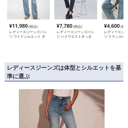
¥
11,980
¥
7,780
¥
4,600
(税込)
(税込)
(税込
レディースジーンズパン
レディースジーンズパン
レディースジー
ツ ワイドシルエット ダ
ツ ハイウエストすっき
ツ クラシカル 
メージデニム
りデニムパンツ
り 高見え デニ
レディースジーンズは体型とシルエットを基
準に選ぶ