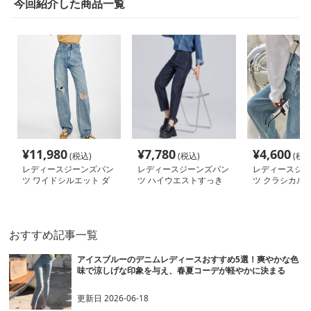
今回紹介した商品一覧
¥
11,980
¥
7,780
¥
4,600
(税込)
(税込)
(税込
レディースジーンズパン
レディースジーンズパン
レディースジー
ツ ワイドシルエット ダ
ツ ハイウエストすっき
ツ クラシカル 
メージデニム
りデニムパンツ
り 高見え デニ
おすすめ記事一覧
アイスブルーのデニムレディースおすすめ5選！爽やかな色
味で涼しげな印象を与え、春夏コーデが軽やかに決まる
更新日
2026-06-18