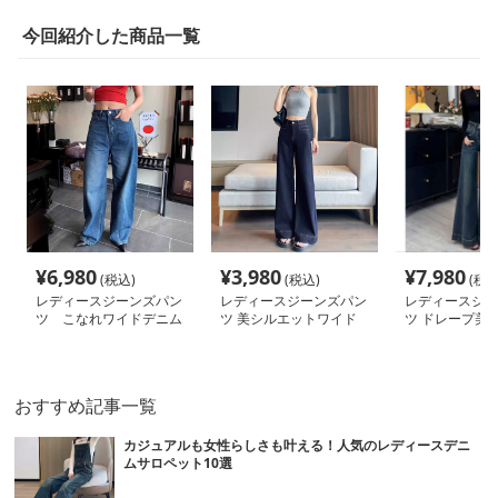
今回紹介した商品一覧
¥
6,980
¥
3,980
¥
7,980
(税込)
(税込)
(税込
レディースジーンズパン
レディースジーンズパン
レディースジー
ツ こなれワイドデニム
ツ 美シルエットワイド
ツ ドレープ美
デニムパンツ
ト極上フレアパ
おすすめ記事一覧
カジュアルも女性らしさも叶える！人気のレディースデニ
ムサロペット10選