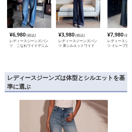
¥
6,980
¥
3,980
¥
7,980
(税込)
(税込)
(税込
レディースジーンズパン
レディースジーンズパン
レディースジー
ツ こなれワイドデニム
ツ 美シルエットワイド
ツ ドレープ美
デニムパンツ
ト極上フレアパ
レディースジーンズは体型とシルエットを基
準に選ぶ