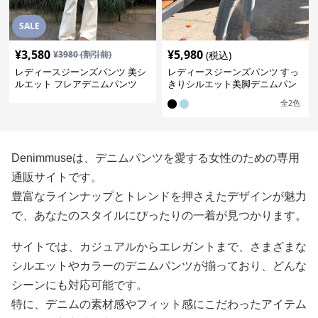
SALE
¥
3,580
¥
5,980
¥
3980
(割引前)
(税込)
レディースジーンズパンツ 美シ
レディースジーンズパンツ すっ
ルエット フレアデニムパンツ
きりシルエット美脚デニムパン
ツ
全
2
色
Denimmuseは、デニムパンツを愛する女性のための専用
通販サイトです。
豊富なラインナップとトレンドを押さえたデザインが魅力
で、あなたのスタイルにぴったりの一着が見つかります。
サイトでは、カジュアルからエレガントまで、さまざまな
シルエットやカラーのデニムパンツが揃っており、どんな
シーンにも対応可能です。
特に、デニムの素材感やフィット感にこだわったアイテム