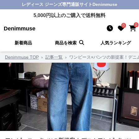
レディース ジーンズ
専門通販サイト
Denimmuse
5,000
円以上のご購入で送料無料
0
0
Denimmuse
新着商品
商品を検索
人気ランキング
Denimmuse TOP
›
記事一覧
›
ワンピース×パンツの新提案！デニ