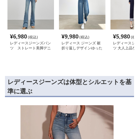
¥
6,980
¥
9,980
¥
5,980
(税込)
(税込)
(税込
レディースジーンズパン
レディース ジーンズ 裾
レディースジー
ツ ストレート美脚デニ
折り返しデザインゆった
ツ 大人上品な
ムパンツ
りワイドデニムパンツ
クロップドデニ
レディースジーンズは体型とシルエットを基
準に選ぶ